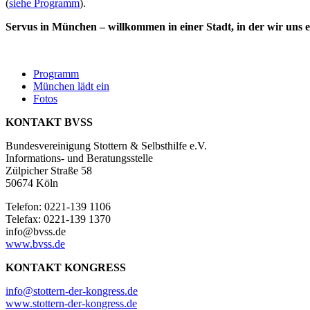
(
siehe Programm
).
Servus in München – willkommen in einer Stadt, in der wir uns 
Programm
München lädt ein
Fotos
KONTAKT BVSS
Bundesvereinigung Stottern & Selbsthilfe e.V.
Informations- und Beratungsstelle
Zülpicher Straße 58
50674 Köln
Telefon: 0221-139 1106
Telefax: 0221-139 1370
info@bvss.de
www.bvss.de
KONTAKT KONGRESS
info@stottern-der-kongress.de
www.stottern-der-kongress.de