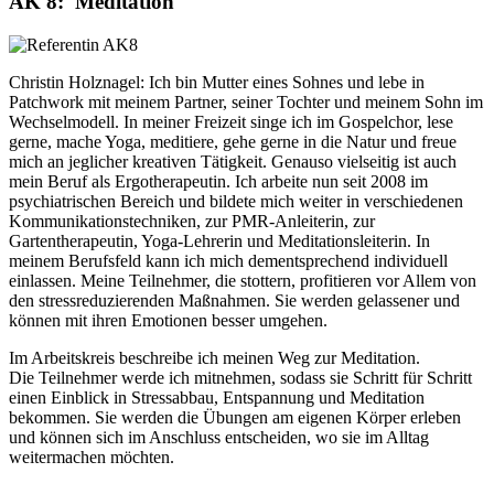
AK 8: Meditation
Christin Holznagel: Ich bin Mutter eines Sohnes und lebe in
Patchwork mit meinem Partner, seiner Tochter und meinem Sohn im
Wechselmodell. In meiner Freizeit singe ich im Gospelchor, lese
gerne, mache Yoga, meditiere, gehe gerne in die Natur und freue
mich an jeglicher kreativen Tätigkeit. Genauso vielseitig ist auch
mein Beruf als Ergotherapeutin. Ich arbeite nun seit 2008 im
psychiatrischen Bereich und bildete mich weiter in verschiedenen
Kommunikationstechniken, zur PMR-Anleiterin, zur
Gartentherapeutin, Yoga-Lehrerin und Meditationsleiterin. In
meinem Berufsfeld kann ich mich dementsprechend individuell
einlassen. Meine Teilnehmer, die stottern, profitieren vor Allem von
den stressreduzierenden Maßnahmen. Sie werden gelassener und
können mit ihren Emotionen besser umgehen.
Im Arbeitskreis beschreibe ich meinen Weg zur Meditation.
Die Teilnehmer werde ich mitnehmen, sodass sie Schritt für Schritt
einen Einblick in Stressabbau, Entspannung und Meditation
bekommen. Sie werden die Übungen am eigenen Körper erleben
und können sich im Anschluss entscheiden, wo sie im Alltag
weitermachen möchten.