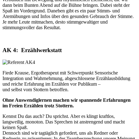
dann beim Bunten Abend auf die Bühne bringen. Dabei steht der
Spaß im Vordergrund. Daneben gibt es ein paar Stimm- und
Atemübungen und Infos über den gesunden Gebrauch der Stimme.
Je mehr Leute mitmachen, desto stimmgewaltiger und
stimmungsvoller das Resultat.
AK 4: Erzählwerkstatt
Fiede Krause, Ergotherapeut mit Schwerpunkt Sensorische
Integration und Wahrnehmung, abgeschlossene Erzählausbildung
und reiche Erfahrung im Erzählen vor Publikum –
und selbst vom Stottern betroffen.
Ohne Auswendiglernen machen wir spannende Erfahrungen
im Freien Erzählen trotz Stottern.
Kennst Du das auch? Du sprichst. Aber es klingt kraftlos,
langweilig, monoton. Das Sprechen ist anstrengend und macht
keinen Spaß.
Dennoch sind wir tagtäglich gefordert, uns als Redner oder
Rednerin zu präsentieren: In der Teambesprechung unsere Meinung