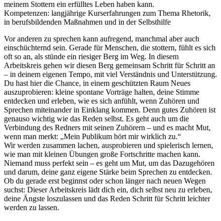
meinem Stottern ein erfülltes Leben haben kann.
Kompetenzen: langjährige Kurserfahrungen zum Thema Rhetorik,
in berufsbildenden Maßnahmen und in der Selbsthilfe
Vor anderen zu sprechen kann aufregend, manchmal aber auch
einschüchternd sein. Gerade für Menschen, die stottern, fühlt es sich
oft so an, als stünde ein riesiger Berg im Weg. In diesem
Arbeitskreis gehen wir diesen Berg gemeinsam Schritt für Schritt an
– in deinem eigenen Tempo, mit viel Verständnis und Unterstützung.
Du hast hier die Chance, in einem geschützten Raum Neues
auszuprobieren: kleine spontane Vorträge halten, deine Stimme
entdecken und erleben, wie es sich anfühlt, wenn Zuhören und
Sprechen miteinander in Einklang kommen. Denn gutes Zuhören ist
genauso wichtig wie das Reden selbst. Es geht auch um die
Verbindung des Redners mit seinen Zuhörern – und es macht Mut,
wenn man merkt: „Mein Publikum hört mir wirklich zu.“
Wir werden zusammen lachen, ausprobieren und spielerisch lernen,
wie man mit kleinen Übungen große Fortschritte machen kann.
Niemand muss perfekt sein – es geht um Mut, um das Dazugehören
und darum, deine ganz eigene Stärke beim Sprechen zu entdecken.
Ob du gerade erst beginnst oder schon länger nach neuen Wegen
suchst: Dieser Arbeitskreis lädt dich ein, dich selbst neu zu erleben,
deine Ängste loszulassen und das Reden Schritt für Schritt leichter
werden zu lassen.