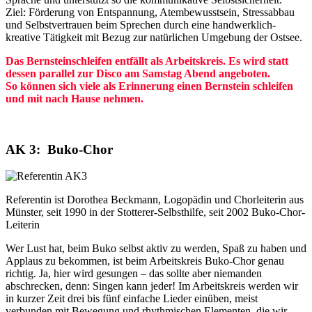
Ziel: Förderung von Entspannung, Atembewusstsein, Stressabbau
und Selbstvertrauen beim Sprechen durch eine handwerklich-
kreative Tätigkeit mit Bezug zur natürlichen Umgebung der Ostsee.
Das Bernsteinschleifen entfällt als Arbeitskreis. Es wird statt
dessen parallel zur Disco am Samstag Abend angeboten.
So können sich viele als Erinnerung einen Bernstein schleifen
und mit nach Hause nehmen.
AK 3: Buko-Chor
Referentin ist Dorothea Beckmann, Logopädin und Chorleiterin aus
Münster, seit 1990 in der Stotterer-Selbsthilfe, seit 2002 Buko-Chor-
Leiterin
Wer Lust hat, beim Buko selbst aktiv zu werden, Spaß zu haben und
Applaus zu bekommen, ist beim Arbeitskreis Buko-Chor genau
richtig. Ja, hier wird gesungen – das sollte aber niemanden
abschrecken, denn: Singen kann jeder! Im Arbeitskreis werden wir
in kurzer Zeit drei bis fünf einfache Lieder einüben, meist
verbunden mit Bewegung und rhythmischen Elementen, die wir