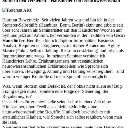
Stottern neu verstehen – Hausdörfer trifft Neurowissenschaft
Hartmut Bewernick: Seit vielen Jahren war und bin ich in der
Stotterer-Selbsthilfe (Hamburg, Bonn, Berlin) aktiv und arbeite seit
über acht Jahren als Seminarleiter auf den Hausdörfer-Wochen auf
Sylt und jetzt auf Amrum, tief verbunden in der Tradition von
Oscar
Hausdörfer
. Beruflich bin ich Diplom-Informatiker, Business
Analyst, Requirement-Engineer, systemischer Berater und Agility
Master (Fokus Selbstentfaltung, Ressourcenstärkung) und privat als
Improtrainer unterwegs. In meinem Seminar verbinde ich
Hausdörfers Lehre, Erfahrungsansatz mit verständlichen
neurowissenschaftlichen Erklärmodellen: wie Sprache sich
über Hören, Bewegung, Atmung und Haltung selbst reguliert – und
warum weniger Kontrolle oft mehr Sprachfluss ermöglicht.
Was, wenn Stottern kein Defekt ist, der Fokus nicht allein auf Bug-
Fixing liegen muss, sondern eine Frage der Steuerung, der
Regulierung ist?
Oscar Hausdörfer entwickelte seine Lehre in einer Zeit ohne
Hirnscanner, ohne Feedbackschleifen-Modelle, ohne
neurowissenschaftliche Begriffe. Und doch beschrieb er mit
erstaunlicher Klarheit, wie Sprache sich selbst reguliert, wenn man
sie lässt.
Neurowissenschaftliche Erkenntnisse zeigen heute, was Hausdörfer