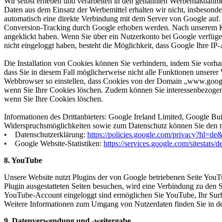
Wir selbst erheben und verarbeiten in den genannten Werbemaßnahmen
Daten aus dem Einsatz der Werbemittel erhalten wir nicht, insbesonde
automatisch eine direkte Verbindung mit dem Server von Google auf
Conversion-Tracking durch Google erhoben werden. Nach unserem Kenn
angeklickt haben. Wenn Sie über ein Nutzerkonto bei Google verfügen
nicht eingeloggt haben, besteht die Möglichkeit, dass Google Ihre IP-
Die Installation von Cookies können Sie verhindern, indem Sie vorh
dass Sie in diesem Fall möglicherweise nicht alle Funktionen unsere
Webbrowser so einstellen, dass Cookies von der Domain „www.googl
wenn Sie Ihre Cookies löschen. Zudem können Sie interessenbezoge
wenn Sie Ihre Cookies löschen.
Informationen des Drittanbieters: Google Ireland Limited, Google Bu
Widerspruchsmöglichkeiten sowie zum Datenschutz können Sie den 
• Datenschutzerklärung:
https://policies.google.com/privacy?hl=de
• Google Website-Statistiken:
https://services.google.com/sitestats/d
8. YouTube
Unsere Website nutzt Plugins der von Google betriebenen Seite You
Plugin ausgestatteten Seiten besuchen, wird eine Verbindung zu den 
YouTube-Account eingeloggt sind ermöglichen Sie YouTube, Ihr Surfv
Weitere Informationen zum Umgang von Nutzerdaten finden Sie in d
9. Datenverwendung und -weitergabe