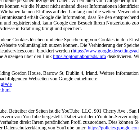
 keine personenbezogenen Daten. Wir erhalten von Google lediglich s
re können wir die Nutzer nicht anhand dieser Informationen identifizi
. Wir haben keinen Einfluss auf den Umfang und die weitere Verwendu
tnisstand erhält Google die Information, dass Sie den entsprechende
 und registriert sind, kann Google den Besuch Ihrem Nutzerkonto zuord
Adresse in Erfahrung bringt und speichert.
andene Cookies löschen und eine Speicherung von Cookies in den Einst
r Webseite vollumfänglich nutzen können. Die Verhinderung der Speiche
eadservices.com“ blockiert werden (
https://www.google.de/settings/ad
ne Anzeigen über den Link
https://optout.aboutads.info
deaktivieren. Wi
ilding Gordon House, Barrow St, Dublin 4, Irland. Weitere Informatio
nachfolgenden Webseiten von Google entnehmen:
&gl=de
e.html
Tube. Betreiber der Seiten ist die YouTube, LLC, 901 Cherry Ave., S
Servern von YouTube hergestellt. Dabei wird dem Youtube-Server mitget
erhalten direkt Ihrem persönlichen Profil zuzuordnen. Dies können S
er Datenschutzerklärung von YouTube unter:
https://policies.google.co