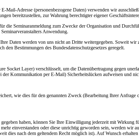
 E-Mail-Adresse (personenbezogene Daten) verwenden wir ausschließ
tungen bereitzustellen, zur Wahrung berechtigter eigener Geschäftsin
für die Seminaranmeldung zum Zwecke der Organisation und Durchführ
 Seminarveranstalters Anwendung.
ch. Ihre Daten werden von uns nicht an Dritte weitergegeben. Soweit w
nach den Bestimmungen des Bundesdatenschutzgesetzes geregelt.
 Socket Layer) verschlüsselt, um die Datenübertragung gegen unerlaub
bei der Kommunikation per E-Mail) Sicherheitslücken aufweisen und nic
hert, wie dies für den genannten Zweck (Bearbeitung Ihrer Anfrage ode
gegeben haben, können Sie Ihre Einwilligung jederzeit mit Wirkung fü
 mehr einverstanden oder diese unrichtig geworden sein, werden wir a
it dies nach dem geltendem Recht möglich ist). Auf Wunsch erhalten S