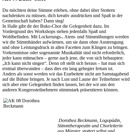
Du möchtest deine Stimme erleben, ohne dabei über Stottern
nachdenken zu müssen, dich kreativ ausdrücken und Spaß in der
Gemeinschaft haben? Dann sing!
In Halle gibt dir der Buko-Chor die Gelegenheit dazu. Im
Vordergrund des Workshops stehen jedenfalls Spaß und
Wohlbefinden. Mit Lockerungs-, Atem- und Stimmübungen werden
wir die Stimmbänder aufwärmen, um sie dann ohne Anstrengung
und ohne Leistungsdruck in allen Facetten zum Klingen zu bringen.
Vorkenntnisse oder sogenannte Musikalität sind nicht erforderlich,
jeder kann mitmachen – gerne auch jene, die von sich behaupten:
„Ich kann nicht singen“. Denn oft stellt sich heraus – hat man sich
erstmal überwunden – dass dies ein lang gehegter Irrtum ist.
Anders als sonst werden wir das Erarbeitete nicht am Samstagabend
auf die Bühne bringen. Je nach Lust und Laune der Teilnehmer wird
sich aber eine Gelegenheit finden lassen, bei der wir uns den
anderen Kongressteilnehmern stimmstark präsentieren können.
Dorothea Beckmann, Logopädin,
Stimmtherapeutin und Chorleiterin
aus Münster, stottert selbst und