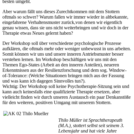
besten umgeht.
Aber warum fällt uns dieses Zurechtkommen mit dem Stottern
oftmals so schwer? Warum fallen wir immer wieder in altbekannte,
eingefahrene Verhaltensmuster zurück,von denen wir eigentlich
genau wissen, dass sie uns nicht weiterbringen und wir doch in der
Therapie etwas Neues gelernt haben?
Der Workshop soll über verschiedene psychologische Prozesse
aufklären, die oftmals mehr oder weniger unbewusst in uns arbeiten.
Somit können wir uns und unsere inneren Antriebsmuster besser
verstehen lernen. Im Workshop beschäftigen wir uns mit den
Themen Ego-States (Arbeit an den inneren Anteilen), neueren
Erkenntnissen aus der Resilienzforschung und dem sog. Window-
of-Tolerance: (Welche Situationen bringen mich aus der Fassung
und was kann ich dagegen Sinnvolles tun?).
Wichtig: Der Workshop soll keine Psychotherapie-Sitzung sein und
kann auch keinesfalls eine qualifizierte Therapie ersetzen, aber
vielleicht finden wir durch unseren Austausch ein paar Denkanstöße
für den weiteren, positiven Umgang mit unserem Stottern.
Thilo Müller ist Sprachtherapeuth
(M.A.), stottert selbst seit seinem 3.
Lebensjahr und hat viele Jahre