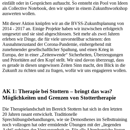
einfällt oder in Gesprächen auftaucht. So entsteht ein Pool von Ideen
als Collective Notebook, den wir später in einem Zukunftsworkshop
auswerten wollen.
Mit dieser Aktion knüpfen wir an die BVSS-Zukunftsplanung von
2014 - 2017 an. Einige Projekte haben wir inzwischen erfolgreich
umgesetzt und sie sind abgeschlossen. Seit mehr als zwei Jahren
erleben wir Dinge, die für viele unvorstellbar schienen: den
Ausnahmezustand der Corona-Pandemie, einhergehend mit
zunehmender gesellschaftlicher Spaltung, und einen Krieg in
Europa, der in einer „Zeitenwende“ Sicherheiten, Überzeugungen
und Prioritäten auf den Kopf stellt. Wir sind davon überzeugt, dass
es gerade in diesen ungewissen Zeiten Sinn macht, den Blick in die
Zukunft zu richten und zu fragen, wofür wir uns engagieren wollen.
AK 1: Therapie bei Stottern – bringt das was?
Möglichkeiten und Grenzen von Stottertherapie
Die Therapielandschaft im Bereich Stottern hat sich in den letzten
20 Jahren rasant entwickelt. Traditionelle
Sprechübungsbehandlungen, wie sie Demosthenes im Selbsttraining
noch vollzogen hat oder ermüdende Übungen mit der „liegenden
Acht“ gehören der Vergangenheit an. Für alle Altersbereiche liegen