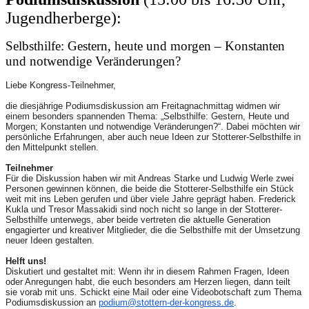
Jugendherberge):
Selbsthilfe: Gestern, heute und morgen – Konstanten
und notwendige Veränderungen?
Liebe Kongress-Teilnehmer,
die diesjährige Podiumsdiskussion am Freitagnachmittag widmen wir
einem besonders spannenden Thema: „Selbsthilfe: Gestern, Heute und
Morgen; Konstanten und notwendige Veränderungen?“. Dabei möchten wir
persönliche Erfahrungen, aber auch neue Ideen zur Stotterer-Selbsthilfe in
den Mittelpunkt stellen.
Teilnehmer
Für die Diskussion haben wir mit Andreas Starke und Ludwig Werle zwei
Personen gewinnen können, die beide die Stotterer-Selbsthilfe ein Stück
weit mit ins Leben gerufen und über viele Jahre geprägt haben. Frederick
Kukla und Tresor Massakidi sind noch nicht so lange in der Stotterer-
Selbsthilfe unterwegs, aber beide vertreten die aktuelle Generation
engagierter und kreativer Mitglieder, die die Selbsthilfe mit der Umsetzung
neuer Ideen gestalten.
Helft uns!
Diskutiert und gestaltet mit: Wenn ihr in diesem Rahmen Fragen, Ideen
oder Anregungen habt, die euch besonders am Herzen liegen, dann teilt
sie vorab mit uns. Schickt eine Mail oder eine Videobotschaft zum Thema
Podiumsdiskussion an
podium@stottern-der-kongress.
de
.