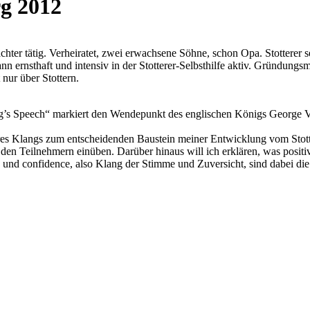
g 2012
tachter tätig. Verheiratet, zwei erwachsene Söhne, schon Opa. Stottere
ann ernsthaft und intensiv in der Stotterer-Selbsthilfe aktiv. Gründun
nur über Stottern.
ng’s Speech“ markiert den Wendepunkt des englischen Königs George VI
hres Klangs zum entscheidenden Baustein meiner Entwicklung vom Stot
den Teilnehmern einüben. Darüber hinaus will ich erklären, was posit
und confidence, also Klang der Stimme und Zuversicht, sind dabei di