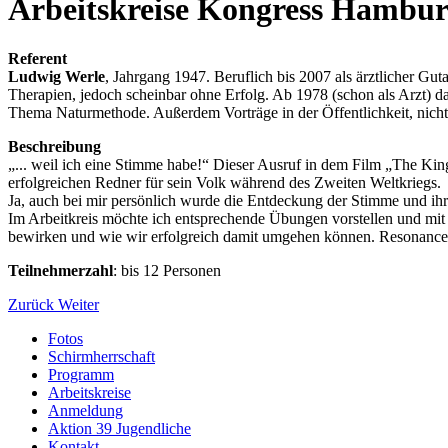
Arbeitskreise Kongress Hambur
Referent
Ludwig Werle
, Jahrgang 1947. Beruflich bis 2007 als ärztlicher Gu
Therapien, jedoch scheinbar ohne Erfolg. Ab 1978 (schon als Arzt) d
Thema Naturmethode. Außerdem Vorträge in der Öffentlichkeit, nicht 
Beschreibung
„... weil ich eine Stimme habe!“ Dieser Ausruf in dem Film „The Ki
erfolgreichen Redner für sein Volk während des Zweiten Weltkriegs.
Ja, auch bei mir persönlich wurde die Entdeckung der Stimme und i
Im Arbeitkreis möchte ich entsprechende Übungen vorstellen und mit 
bewirken und wie wir erfolgreich damit umgehen können. Resonance 
Teilnehmerzahl
: bis 12 Personen
Zurück
Weiter
Fotos
Schirmherrschaft
Programm
Arbeitskreise
Anmeldung
Aktion 39 Jugendliche
Kontakt